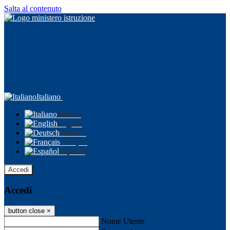
Salta al contenuto
Italiano
Italiano
English
Deutsch
Français
Español
Accedi
Accedi
button close
×
Nome Utente