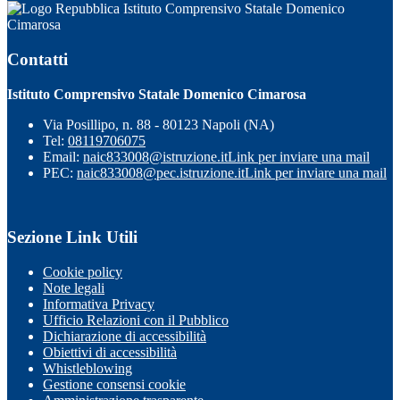
Istituto Comprensivo Statale Domenico
Cimarosa
Contatti
Istituto Comprensivo Statale Domenico Cimarosa
Via Posillipo, n. 88 - 80123 Napoli (NA)
Tel:
08119706075
Email:
naic833008@istruzione.it
Link per inviare una mail
PEC:
naic833008@pec.istruzione.it
Link per inviare una mail
Sezione Link Utili
Cookie policy
Note legali
Informativa Privacy
Ufficio Relazioni con il Pubblico
Dichiarazione di accessibilità
Obiettivi di accessibilità
Whistleblowing
Gestione consensi cookie