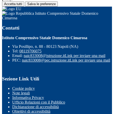
Accetta tutti
Salva le preferenze
Istituto Comprensivo Statale Domenico
Cimarosa
Contatti
Istituto Comprensivo Statale Domenico Cimarosa
Via Posillipo, n. 88 - 80123 Napoli (NA)
Tel:
08119706075
Email:
naic833008@istruzione.it
Link per inviare una mail
PEC:
naic833008@pec.istruzione.it
Link per inviare una mail
Sezione Link Utili
Cookie policy
Note legali
Informativa Privacy
Ufficio Relazioni con il Pubblico
Dichiarazione di accessibilità
Obiettivi di accessibilità