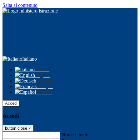
Salta al contenuto
Italiano
Italiano
English
Deutsch
Français
Español
Accedi
Accedi
button close
×
Nome Utente