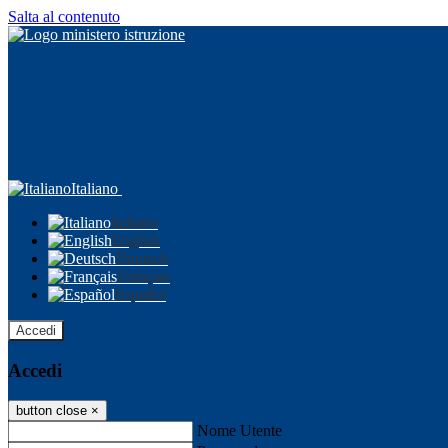
Salta al contenuto
Italiano
Italiano
English
Deutsch
Français
Español
Accedi
Accedi
button close
×
Nome Utente