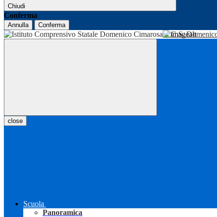
Chiudi
Conferma
Annulla
Conferma
I.C.S. Domenic
close
Scuola
Panoramica