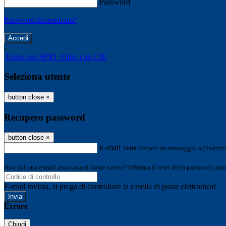
Password
Password dimenticata?
-
Entra con SPID
Entra con CIE
Seleziona utente
button close
×
Recupero password
button close
×
E-mail
Verrà inviato un messaggio all'indirizz
Non hai una e-mail associata al nome utente? Effettua il reset della password tram
E-mail inviata, si prega di controllare la casella di posta elettronica!
Errore
Chiudi