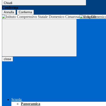
Chiudi
Conferma
Annulla
Conferma
I.C.S. Domenic
close
Scuola
Panoramica