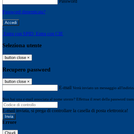
Password
Password dimenticata?
-
Entra con SPID
Entra con CIE
Seleziona utente
button close
×
Recupero password
button close
×
E-mail
Verrà inviato un messaggio all'indirizz
Non hai una e-mail associata al nome utente? Effettua il reset della password tram
E-mail inviata, si prega di controllare la casella di posta elettronica!
Errore
Chiudi