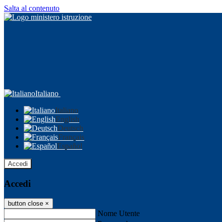
Salta al contenuto
Italiano
Italiano
English
Deutsch
Français
Español
Accedi
Accedi
button close
×
Nome Utente