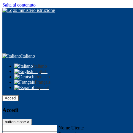
Salta al contenuto
Italiano
Italiano
English
Deutsch
Français
Español
Accedi
Accedi
button close
×
Nome Utente