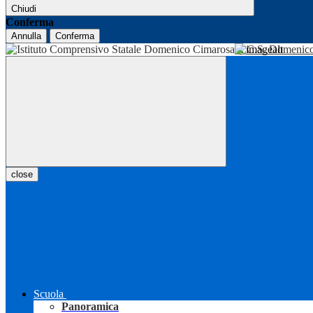
Chiudi
Conferma
Annulla
Conferma
I.C.S. Domenic
close
Scuola
Panoramica