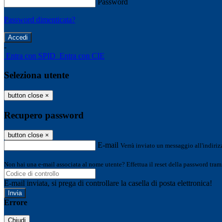
Password
Password dimenticata?
-
Entra con SPID
Entra con CIE
Seleziona utente
button close
×
Recupero password
button close
×
E-mail
Verrà inviato un messaggio all'indirizz
Non hai una e-mail associata al nome utente? Effettua il reset della password tram
E-mail inviata, si prega di controllare la casella di posta elettronica!
Errore
Chiudi