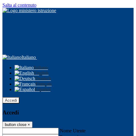
Salta al contenuto
Italiano
Italiano
English
Deutsch
Français
Español
Accedi
Accedi
button close
×
Nome Utente