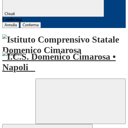
Chiudi
Conferma
Annulla
Conferma
I.C.S. Domenico Cimarosa •
Napoli