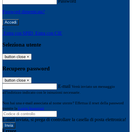
Password
Password dimenticata?
-
Entra con SPID
Entra con CIE
Seleziona utente
button close
×
Recupero password
button close
×
E-mail
Verrà inviato un messaggio
all'indirizzo indicato con le istruzioni necessarie.
Non hai una e-mail associata al nome utente? Effettua il reset della password
tramite la
Login Spaggiari
E-mail inviata, si prega di controllare la casella di posta elettronica!
Errore