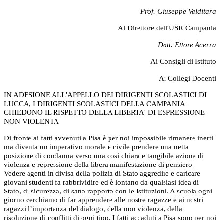
Prof. Giuseppe Valditara
Al Direttore dell'USR Campania
Dott. Ettore Acerra
Ai Consigli di Istituto
Ai Collegi Docenti
IN ADESIONE ALL'APPELLO DEI DIRIGENTI SCOLASTICI DI
LUCCA, I DIRIGENTI SCOLASTICI DELLA CAMPANIA
CHIEDONO IL RISPETTO DELLA LIBERTA' DI ESPRESSIONE
NON VIOLENTA
Di fronte ai fatti avvenuti a Pisa è per noi impossibile rimanere inerti
ma diventa un imperativo morale e civile prendere una netta
posizione di condanna verso una così chiara e tangibile azione di
violenza e repressione della libera manifestazione di pensiero.
Vedere agenti in divisa della polizia di Stato aggredire e caricare
giovani studenti fa rabbrividire ed è lontano da qualsiasi idea di
Stato, di sicurezza, di sano rapporto con le Istituzioni. A scuola ogni
giorno cerchiamo di far apprendere alle nostre ragazze e ai nostri
ragazzi l’importanza del dialogo, della non violenza, della
risoluzione di conflitti di ogni tipo. I fatti accaduti a Pisa sono per noi