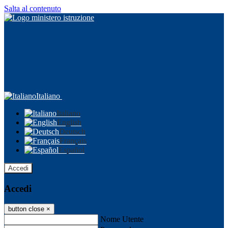
Salta al contenuto
Italiano
Italiano
English
Deutsch
Français
Español
Accedi
Accedi
button close
×
Nome Utente