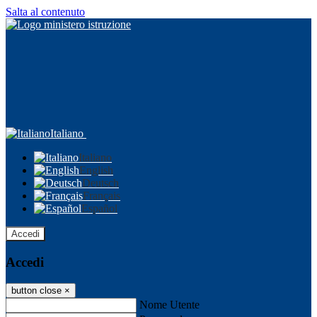
Salta al contenuto
Italiano
Italiano
English
Deutsch
Français
Español
Accedi
Accedi
button close
×
Nome Utente