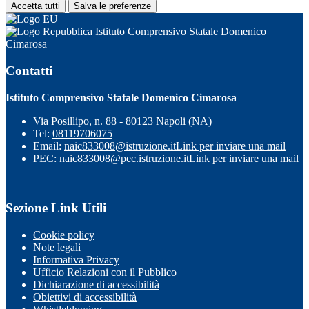
Accetta tutti
Salva le preferenze
Istituto Comprensivo Statale Domenico
Cimarosa
Contatti
Istituto Comprensivo Statale Domenico Cimarosa
Via Posillipo, n. 88 - 80123 Napoli (NA)
Tel:
08119706075
Email:
naic833008@istruzione.it
Link per inviare una mail
PEC:
naic833008@pec.istruzione.it
Link per inviare una mail
Sezione Link Utili
Cookie policy
Note legali
Informativa Privacy
Ufficio Relazioni con il Pubblico
Dichiarazione di accessibilità
Obiettivi di accessibilità