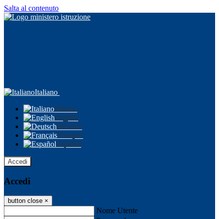
Salta al contenuto
Italiano
Italiano
English
Deutsch
Français
Español
Accedi
Accedi
button close
×
Nome Utente