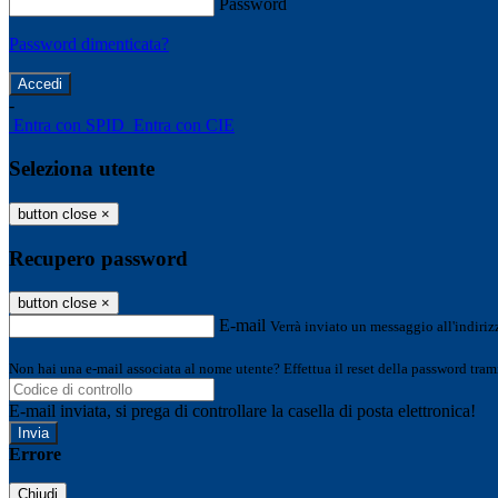
Password
Password dimenticata?
-
Entra con SPID
Entra con CIE
Seleziona utente
button close
×
Recupero password
button close
×
E-mail
Verrà inviato un messaggio all'indirizz
Non hai una e-mail associata al nome utente? Effettua il reset della password tram
E-mail inviata, si prega di controllare la casella di posta elettronica!
Errore
Chiudi