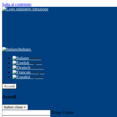
Salta al contenuto
Italiano
Italiano
English
Deutsch
Français
Español
Accedi
Accedi
button close
×
Nome Utente