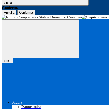
Chiudi
Conferma
Annulla
Conferma
I.C.S. Domenic
close
Scuola
Panoramica