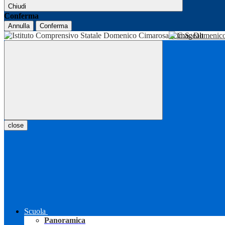
Chiudi
Conferma
Annulla
Conferma
I.C.S. Domenic
close
Scuola
Panoramica