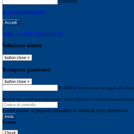
Password
Password dimenticata?
-
Entra con SPID
Entra con CIE
Seleziona utente
button close
×
Recupero password
button close
×
E-mail
Verrà inviato un messaggio all'indirizz
Non hai una e-mail associata al nome utente? Effettua il reset della password tram
E-mail inviata, si prega di controllare la casella di posta elettronica!
Errore
Chiudi