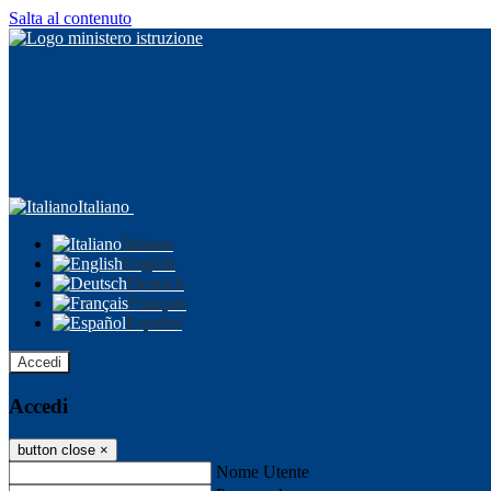
Salta al contenuto
Italiano
Italiano
English
Deutsch
Français
Español
Accedi
Accedi
button close
×
Nome Utente