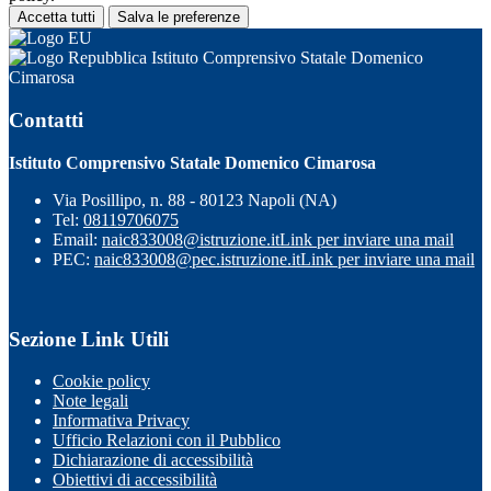
Accetta tutti
Salva le preferenze
Istituto Comprensivo Statale Domenico
Cimarosa
Contatti
Istituto Comprensivo Statale Domenico Cimarosa
Via Posillipo, n. 88 - 80123 Napoli (NA)
Tel:
08119706075
Email:
naic833008@istruzione.it
Link per inviare una mail
PEC:
naic833008@pec.istruzione.it
Link per inviare una mail
Sezione Link Utili
Cookie policy
Note legali
Informativa Privacy
Ufficio Relazioni con il Pubblico
Dichiarazione di accessibilità
Obiettivi di accessibilità