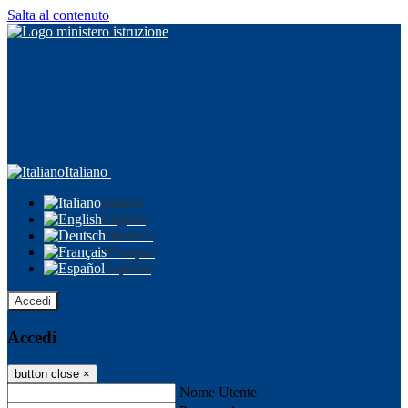
Salta al contenuto
Italiano
Italiano
English
Deutsch
Français
Español
Accedi
Accedi
button close
×
Nome Utente