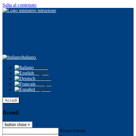
Salta al contenuto
Italiano
Italiano
English
Deutsch
Français
Español
Accedi
Accedi
button close
×
Nome Utente