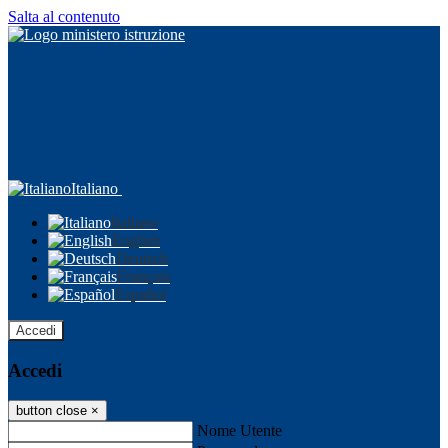
Salta al contenuto
Italiano
Italiano
English
Deutsch
Français
Español
Accedi
Accedi
button close
×
Nome Utente