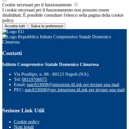
Cookie necessari per il funzionamento
I cookie necessari per il funzionamento non possono essere
disabilitati. È possibile consultare l'elenco nella pagina della cookie
policy.
Accetta tutti
Salva le preferenze
Istituto Comprensivo Statale Domenico
Cimarosa
Contatti
Istituto Comprensivo Statale Domenico Cimarosa
Via Posillipo, n. 88 - 80123 Napoli (NA)
Tel:
08119706075
Email:
naic833008@istruzione.it
Link per inviare una mail
PEC:
naic833008@pec.istruzione.it
Link per inviare una mail
Sezione Link Utili
Cookie policy
Note legali