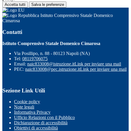
Accetta tutti
Salva le preferenze
Istituto Comprensivo Statale Domenico
Cimarosa
Contatti
Istituto Comprensivo Statale Domenico Cimarosa
Via Posillipo, n. 88 - 80123 Napoli (NA)
Tel:
08119706075
Email:
naic833008@istruzione.it
Link per inviare una mail
PEC:
naic833008@pec.istruzione.it
Link per inviare una mail
Sezione Link Utili
Cookie policy
Note legali
Informativa Privacy
Ufficio Relazioni con il Pubblico
Dichiarazione di accessibilità
Obiettivi di accessibilità