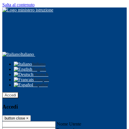
Salta al contenuto
Italiano
Italiano
English
Deutsch
Français
Español
Accedi
Accedi
button close
×
Nome Utente