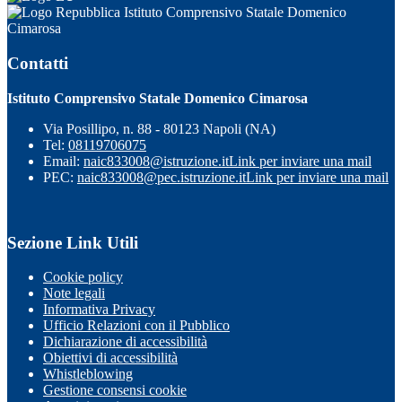
Istituto Comprensivo Statale Domenico
Cimarosa
Contatti
Istituto Comprensivo Statale Domenico Cimarosa
Via Posillipo, n. 88 - 80123 Napoli (NA)
Tel:
08119706075
Email:
naic833008@istruzione.it
Link per inviare una mail
PEC:
naic833008@pec.istruzione.it
Link per inviare una mail
Sezione Link Utili
Cookie policy
Note legali
Informativa Privacy
Ufficio Relazioni con il Pubblico
Dichiarazione di accessibilità
Obiettivi di accessibilità
Whistleblowing
Gestione consensi cookie