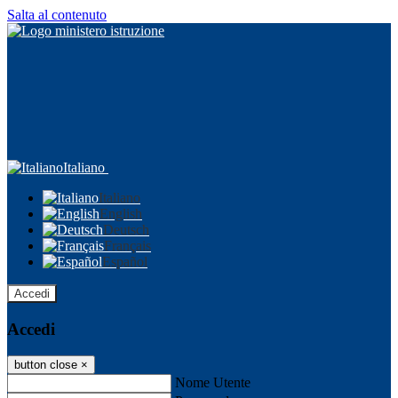
Salta al contenuto
Italiano
Italiano
English
Deutsch
Français
Español
Accedi
Accedi
button close
×
Nome Utente