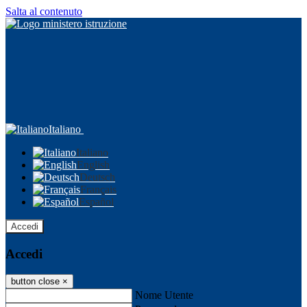
Salta al contenuto
Italiano
Italiano
English
Deutsch
Français
Español
Accedi
Accedi
button close
×
Nome Utente