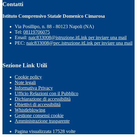
Contatti
Istituto Comprensivo Statale Domenico Cimarosa
Via Posillipo, n. 88 - 80123 Napoli (NA)
Tel:
08119706075
Email:
naic833008@istruzione.it
Link per inviare una mail
PEC:
naic833008@pec.istruzione.it
Link per inviare una mail
Sezione Link Utili
Cookie policy
Note legali
Informativa Privacy
Ufficio Relazioni con il Pubblico
Dichiarazione di accessibilità
Obiettivi di accessibilità
Whistleblowing
Gestione consensi cookie
Amministrazione trasparente
Pagina visualizzata
17528
volte