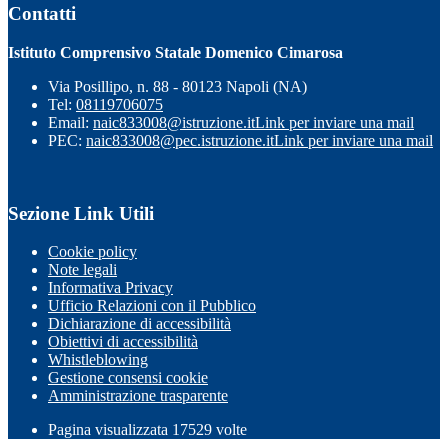
Contatti
Istituto Comprensivo Statale Domenico Cimarosa
Via Posillipo, n. 88 - 80123 Napoli (NA)
Tel:
08119706075
Email:
naic833008@istruzione.it
Link per inviare una mail
PEC:
naic833008@pec.istruzione.it
Link per inviare una mail
Sezione Link Utili
Cookie policy
Note legali
Informativa Privacy
Ufficio Relazioni con il Pubblico
Dichiarazione di accessibilità
Obiettivi di accessibilità
Whistleblowing
Gestione consensi cookie
Amministrazione trasparente
Pagina visualizzata
17529
volte