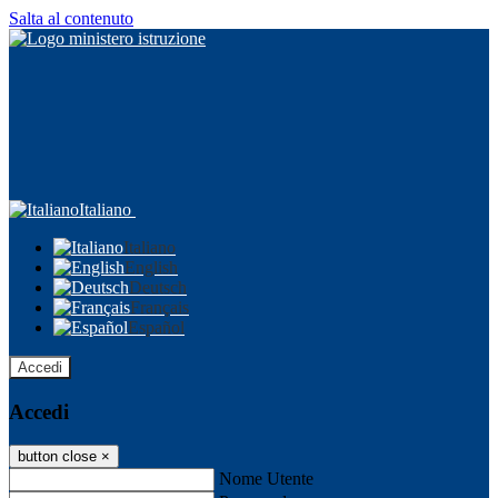
Salta al contenuto
Italiano
Italiano
English
Deutsch
Français
Español
Accedi
Accedi
button close
×
Nome Utente