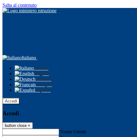
Salta al contenuto
Italiano
Italiano
English
Deutsch
Français
Español
Accedi
Accedi
button close
×
Nome Utente