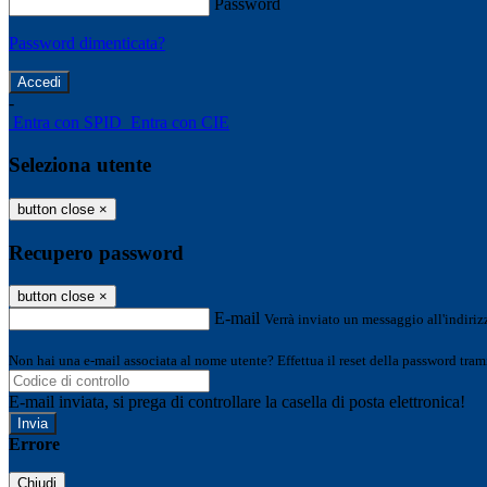
Password
Password dimenticata?
-
Entra con SPID
Entra con CIE
Seleziona utente
button close
×
Recupero password
button close
×
E-mail
Verrà inviato un messaggio all'indirizz
Non hai una e-mail associata al nome utente? Effettua il reset della password tram
E-mail inviata, si prega di controllare la casella di posta elettronica!
Errore
Chiudi