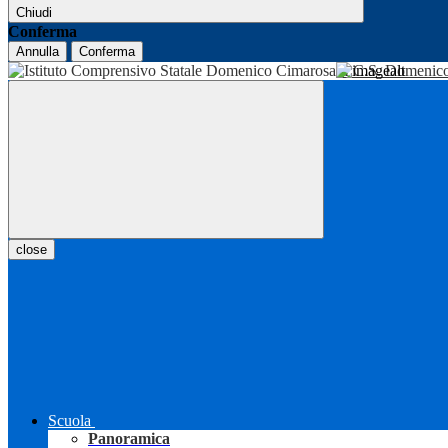
Chiudi
Conferma
Annulla
Conferma
I.C.S. Domenic
close
Scuola
Panoramica