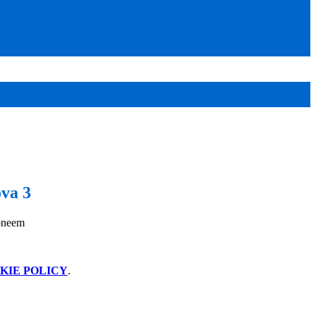
ova 3
bneem
KIE POLICY
.