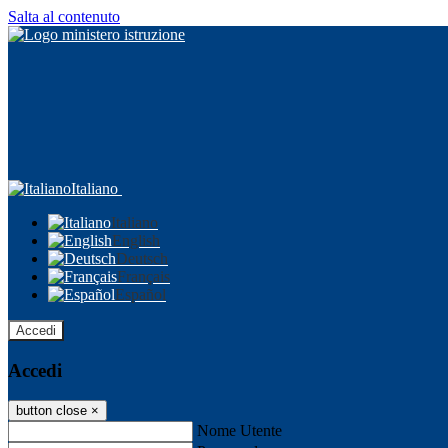
Salta al contenuto
Italiano
Italiano
English
Deutsch
Français
Español
Accedi
Accedi
button close
×
Nome Utente