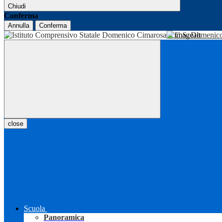
Chiudi
Conferma
Annulla
Conferma
I.C.S. Domenic
close
Scuola
Panoramica