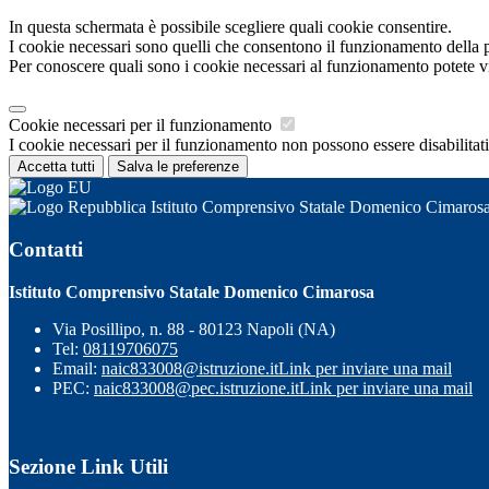
In questa schermata è possibile scegliere quali cookie consentire.
I cookie necessari sono quelli che consentono il funzionamento della pi
Per conoscere quali sono i cookie necessari al funzionamento potete v
Cookie necessari per il funzionamento
I cookie necessari per il funzionamento non possono essere disabilitati.
Accetta tutti
Salva le preferenze
Istituto Comprensivo Statale Domenico Cimaros
Contatti
Istituto Comprensivo Statale Domenico Cimarosa
Via Posillipo, n. 88 - 80123 Napoli (NA)
Tel:
08119706075
Email:
naic833008@istruzione.it
Link per inviare una mail
PEC:
naic833008@pec.istruzione.it
Link per inviare una mail
Sezione Link Utili