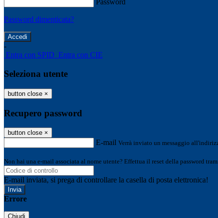
Password
Password dimenticata?
-
Entra con SPID
Entra con CIE
Seleziona utente
button close
×
Recupero password
button close
×
E-mail
Verrà inviato un messaggio all'indirizz
Non hai una e-mail associata al nome utente? Effettua il reset della password tram
E-mail inviata, si prega di controllare la casella di posta elettronica!
Errore
Chiudi