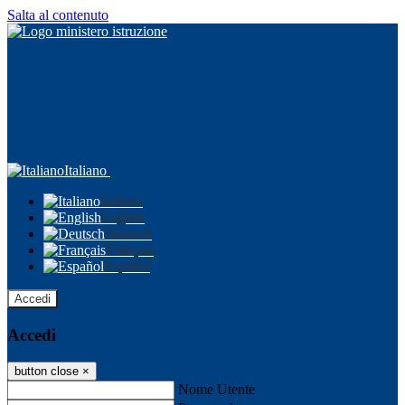
Salta al contenuto
Italiano
Italiano
English
Deutsch
Français
Español
Accedi
Accedi
button close
×
Nome Utente