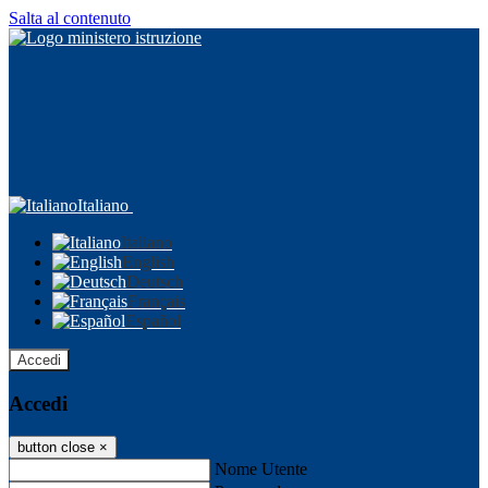
Salta al contenuto
Italiano
Italiano
English
Deutsch
Français
Español
Accedi
Accedi
button close
×
Nome Utente