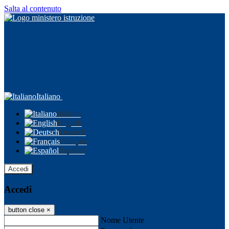
Salta al contenuto
Italiano
Italiano
English
Deutsch
Français
Español
Accedi
Accedi
button close
×
Nome Utente