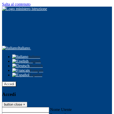
Salta al contenuto
Italiano
Italiano
English
Deutsch
Français
Español
Accedi
Accedi
button close
×
Nome Utente